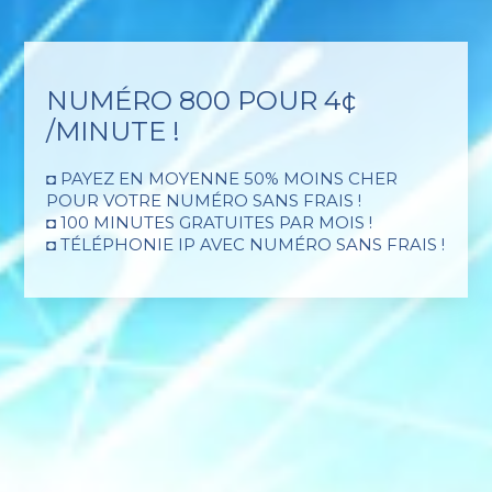
NUMÉRO 800 POUR 4¢
REDIRECTION
TÉLÉPHONIE IP POUR
/MINUTE !
TÉLÉPHONIQUE
ENTREPRISES !
AUTOMATISÉE !
◘ PAYEZ EN MOYENNE 50% MOINS CHER
◘ PASSEZ À LA TÉLÉPHONIE IP ET GAGNEZ EN
POUR VOTRE NUMÉRO SANS FRAIS !
EFFICACITÉ !
◘ MESSAGERIE IP !
◘ 100 MINUTES GRATUITES PAR MOIS !
◘ VOTRE ENTREPRISE MÉRITE UNE
◘ UNE SOLUTION IDÉALE DANS UN
◘ TÉLÉPHONIE IP AVEC NUMÉRO SANS FRAIS !
TÉLÉPHONIE FLEXIBLE ET ÉCONOMIQUE !
CONTEXTE DE TÉLÉTRAVAIL !
◘ NOUS SOMMES UNE ENTREPRISE
◘ VOS APPELS ENTRANTS SONT DIRIGÉS
QUÉBÉCOISE !
EFFICACEMENT À QUI DE DROIT !